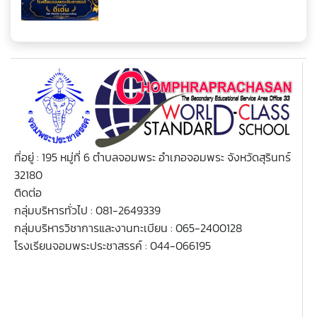
ที่อยู่ : 195 หมู่ที่ 6 ตำบลจอมพระ อำเภอจอมพระ จังหวัดสุรินทร์
32180
ติดต่อ
กลุ่มบริหารทั่วไป : 081-2649339
กลุ่มบริหารวิชาการและงานทะเบียน : 065-2400128
โรงเรียนจอมพระประชาสรรค์ : 044-066195