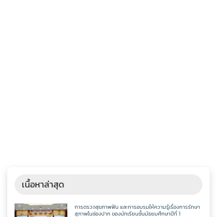
กิจกรรม CPS
ภาษาไทย
เว็บไซต์กลุ่มสาระฯ
เฟสบุคกลุ่มสาระฯ
เว็บไซต์กลุ่มงานฯ
เฟสบุคกลุ่มงานฯ
ตารางเรียน/สอน
ครูพีระพันธ์ เสริมศิริ
ITA2568
ToBeNumberOne
สังคมศึกษาฯ
ตารางเรียน/สอน
เว็บไซต์กลุ่มสาระฯ
เฟสบุคกลุ่มสาระฯ
เว็บไซต์กลุ่มงานฯ
ครูเเชิด ชูตาลัด
วิชาวิทยาการคำนวณ
ITA2567
ศิลปะ
ตารางเรียน/สอน
เว็บไซต์กลุ่มสาระฯ
เฟสบุคกลุ่มสาระฯ
ครูเทพสุดา พรหมสวัสดิ์
วิชาออกแบบฯ
วิชาวิทยาการคำนวณ
ITA2566
การงานอาชีพ
ตารางเรียน/สอน
เว็บไซต์กลุ่มสาระฯ
เฟสบุคกลุ่มสาระฯ
ครูประหยัด สายบุตร
วิชาเพิ่มเติม
วิชาออกแบบฯ
วิชาวิทยาการคำนวณ
แผนผังเว็บไซต์
พลศึกษา
ตารางเรียน/สอน
เว็บไซต์กลุ่มสาระฯ
เฟสบุคกลุ่มสาระฯ
ครูนิตยา บุญเสริม
วิชาเพิ่มเติม
วิชาออกแบบฯ
วิชาวิทยาการคำนวณ
เว็บไซต์เดิม
เทคโนโลยี
ตารางเรียน/สอน
เว็บไซต์กลุ่มสาระฯ
เฟสบุคกลุ่มสาระฯ
ครูกัณฌ์ฏธัจส์ ก้านเหลือง
วิชาเพิ่มเติม
วิชาออกแบบฯ
วิชาวิทยาการคำนวณ
ตารางเรียน1/69
เนื้อหาล่าสุด
ตารางเรียน/สอน
เว็บไซต์กลุ่มสาระฯ
เฟสบุคเทคโนโลยี
ครูมัตติกา สุวงศ์
วิชาเพิ่มเติม
วิชาออกแบบฯ
วิชาวิทยาการคำนวณ
ตารางเรียน ม.1
การตรวจสุขภาพฟัน และการอบรมให้ความรู้เรื่องการรักษา
ตารางเรียน/สอน
เว็บไซต์เทคโนโลยี
สุภาพในช่องปาก ของนักเรียนชั้นมัธยมศึกษาปีที่ 1