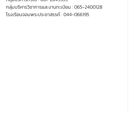
กลุ่มบริหารวิชาการและงานทะเบียน : 065-2400128
โรงเรียนจอมพระประชาสรรค์ : 044-066195