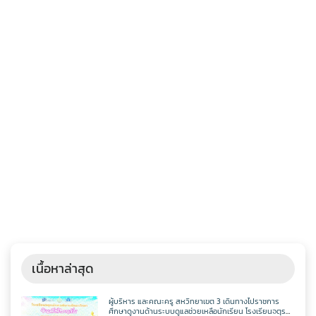
กิจกรรม CPS
ภาษาไทย
เว็บไซต์กลุ่มสาระฯ
เฟสบุคกลุ่มสาระฯ
เว็บไซต์กลุ่มงานฯ
เฟสบุคกลุ่มงานฯ
ตารางเรียน/สอน
ครูพีระพันธ์ เสริมศิริ
ITA2568
ToBeNumberOne
สังคมศึกษาฯ
ตารางเรียน/สอน
เว็บไซต์กลุ่มสาระฯ
เฟสบุคกลุ่มสาระฯ
เว็บไซต์กลุ่มงานฯ
ครูเเชิด ชูตาลัด
วิชาวิทยาการคำนวณ
ITA2567
ศิลปะ
ตารางเรียน/สอน
เว็บไซต์กลุ่มสาระฯ
เฟสบุคกลุ่มสาระฯ
ครูเทพสุดา พรหมสวัสดิ์
วิชาออกแบบฯ
วิชาวิทยาการคำนวณ
ITA2566
การงานอาชีพ
ตารางเรียน/สอน
เว็บไซต์กลุ่มสาระฯ
เฟสบุคกลุ่มสาระฯ
ครูประหยัด สายบุตร
วิชาเพิ่มเติม
วิชาออกแบบฯ
วิชาวิทยาการคำนวณ
แผนผังเว็บไซต์
พลศึกษา
ตารางเรียน/สอน
เว็บไซต์กลุ่มสาระฯ
เฟสบุคกลุ่มสาระฯ
ครูนิตยา บุญเสริม
วิชาเพิ่มเติม
วิชาออกแบบฯ
วิชาวิทยาการคำนวณ
เว็บไซต์เดิม
เทคโนโลยี
ตารางเรียน/สอน
เว็บไซต์กลุ่มสาระฯ
เฟสบุคกลุ่มสาระฯ
ครูกัณฌ์ฏธัจส์ ก้านเหลือง
วิชาเพิ่มเติม
วิชาออกแบบฯ
วิชาวิทยาการคำนวณ
ตารางเรียน1/69
เนื้อหาล่าสุด
ตารางเรียน/สอน
เว็บไซต์กลุ่มสาระฯ
เฟสบุคเทคโนโลยี
ครูมัตติกา สุวงศ์
วิชาเพิ่มเติม
วิชาออกแบบฯ
วิชาวิทยาการคำนวณ
ตารางเรียน ม.1
ผู้บริหาร และคณะครู สหวิทยาเขต 3 เดินทางไปราชการ
ตารางเรียน/สอน
เว็บไซต์เทคโนโลยี
ศึกษาดูงานด้านระบบดูแลช่วยเหลือนักเรียน โรงเรียนจตุร