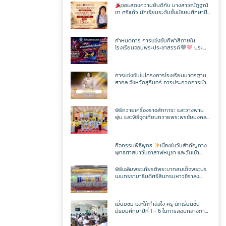
ขอแสดงความยินดีกับ นางสาวณัฏฐณิ
ชา ศรีแก้ว นักเรียนระดับชั้นมัธยมศึกษาปีที่
5/8 แผนการเรียนภาษาอังกฤษ – ภาษาจีน
โรงเรียนจอมพระประชาสรรค์ ที่ผ่านการ
สอบวัดระดับความรู้ภาษาจีน HSK 2
กำหนดการ การแข่งขันกีฬาสีภายใน
โรงเรียนจอมพระประชาสรรค์
ประจำ
ปีการศึกษา 2569
“
ไอรยาเกมส์
IYARA GAME 2026
การแข่งขันในโครงการโรงเรียนมาตรฐาน
สากล จังหวัดสุรินทร์ การประกวดการนำ
เสนอแบบรีวิว (Review) ผลงานนักเรียน
จากรายวิชาการศึกษาค้นคว้าด้วยตัวเอง
(Independent Study : IS) ผ่านช่องทางสื่อ
พิธีถวายเครื่องราชสักการะ และวางพาน
สังคมออนไลน์ ระดับเขตพื้นที่การศึกษา
พุ่ม และพิธีจุดเทียนถวายพระพรชัยมงคล
ประจำปี 2569
เนื่องในวันเฉลิมพระเกียรติพระบาทสมเด็จ
พระปรเมนทรรามาธิบดีศรีสินทรมหาวชิรา
ลงกรณ มหิศรภูมิพลราชวรางกูร กิติสิริ
กิจกรรมพิธีพุทธ
เนื่องในวันสำคัญทาง
สมบูรณอดุลยเดช สยามินทราธิเบศรราช
พุทธศาสนาวันอาสาฬหบูชา และวันเข้า
วโรดม บรมนาถบพิตร พระวชิรเกล้าเจ้าอยู่
พรรษา
ปีการศึกษา 2569
หัว (ในหลวงรัชกาลที่ 10)
พิธีเฉลิมพระเกียรติพระบาทสมเด็จพระปร
เมนทรรามาธิบดีศรีสินทรมหาวชิราลง
กรณ พระวชิรเกล้าเจ้าอยู่หัวเนื่องในวันเฉลิ
พระชนมพรรษา 74 พรรษา
ในวันเฉลิม
พระชนมพรรษา 27 กรกฎาคม พ.ศ.2569
เยี่ยมชม และให้กำลังใจ ครู นักเรียนชั้น
มัธยมศึกษาปีที่ 1 – 6 ในการสอบกลางภาค
เรียน ประจำภาคเรียนที่ 1 ปีการศึกษา 2569