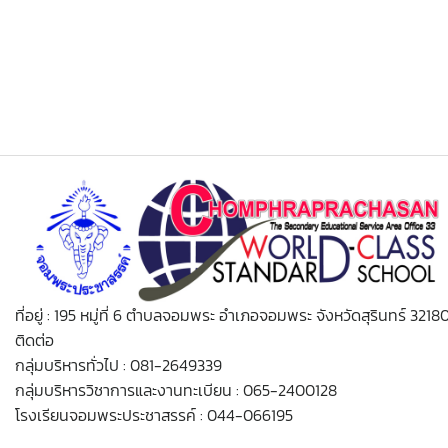
ที่อยู่ : 195 หมู่ที่ 6 ตำบลจอมพระ อำเภอจอมพระ จังหวัดสุรินทร์ 3218
ติดต่อ
กลุ่มบริหารทั่วไป : 081-2649339
กลุ่มบริหารวิชาการและงานทะเบียน : 065-2400128
โรงเรียนจอมพระประชาสรรค์ : 044-066195