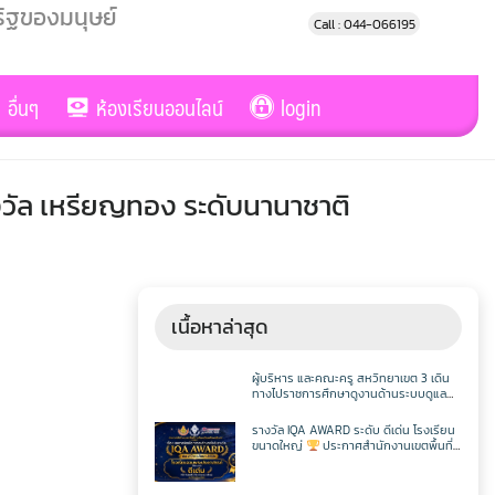
ิฐของมนุษย์
Call : 044-066195
อื่นๆ
ห้องเรียนออนไลน์
login
CPS
ne
ITA2569
ITA2568
ITA2567
ITA2566
แผนผังเว็บไซต์
เว็บไซต์เดิม
ตารางเรียน1/69
ครูพีระพันธ์ เสริมศิริ
ครูเเชิด ชูตาลัด
ครูเทพสุดา พรหมสวัสดิ์
ครูประหยัด สายบุตร
ครูนิตยา บุญเสริม
ครูกัณฌ์ฏธัจส์ ก้านเหลือง
ครูมัตติกา สุวงศ์
ครูศุภวิชญ์ กมลเลิศ
ตารางเรียน ม.1
ตารางเรียน ม.2
ตารางเรียน ม.3
ตารางเรียน ม.4
ตารางเรียน ม.5
ตารางเรียน ม.6
วิชาวิทยาการคำนวณ
วิชาออกแบบฯ
วิชาเพิ่มเติม
วิชาวิทยาการคำนวณ
วิชาออกแบบฯ
วิชาเพิ่มเติม
วิชาวิทยาการคำนวณ
วิชาออกแบบฯ
วิชาเพิ่มเติม
วิชาวิทยาการคำนวณ
วิชาออกแบบฯ
วิชาเพิ่มเติม
วิชาวิทยาการคำนวณ
วิชาออกแบบฯ
วิชาเพิ่มเติม
วิชาวิทยาการคำนวณ
วิชาออกแบบฯ
วิชาเพิ่มเติม
วิชาวิทยาการคำนวณ
วิชาออกแบบฯ
วิชาเพิ่มเติม
วิชาวิทยาการคำนวณ
วิชาออกแบบฯ
วิชาเพิ่มเติม
วัล เหรียญทอง ระดับนานาชาติ
เนื้อหาล่าสุด
ผู้บริหาร และคณะครู สหวิทยาเขต 3 เดิน
ทางไปราชการศึกษาดูงานด้านระบบดูแล
ช่วยเหลือนักเรียน โรงเรียนจตุรพักตร
พิมานรัชดาภิเษก
รางวัล IQA AWARD ระดับ ดีเด่น โรงเรียน
ขนาดใหญ่
ประกาศสำนักงานเขตพื้นที่
การศึกษามัธยมศึกษาสุรินทร์ เรื่อง ผลการ
คัดเลือกสถานศึกษาเพื่อรับรางวัล IQA
AWARD ประจำปีการศึกษา 2568