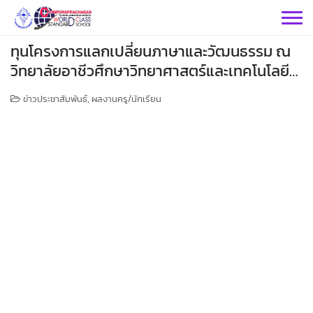
Skip
to
content
ทุนโครงการแลกเปลี่ยนภาษาและวัฒนธรรม ณ
วิทยาลัยอาชีวศึกษาวิทยาศาสตร์และเทคโนโลยี
เวินโจว ประเทศสาธารณรัฐประชาชนจีน
ข่าวประชาสัมพันธ์
,
ผลงานครู/นักเรียน
กลุ่มบริหารฯ
กลุ่มสาระฯ
กลุ่มบริหารวิชาการ
กลุ่มบริหารทั่วไป
วิทยาศาสตร์
เฟสบุคกลุ่มงานฯ
กลุ่มงาน
คณิตศาสตร์
กลุ่มบริหารงานบุคคล
เว็บไซต์กลุ่มงานฯ
เฟสบุคกลุ่มงานฯ
เฟสบุคกลุ่มสาระฯ
ประชาสัมพันธ์ CPS
คำสั่งโรงเรียน
ต่างประเทศ
เฟสบุคกลุ่มสาระฯ
กลุ่มบริหารงบประมาณ
เว็บไซต์กลุ่มงานฯ
เฟสบุคกลุ่มงานฯ
เว็บไซต์กลุ่มสาระฯ
ITA2569