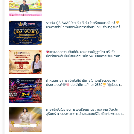
ครูศุภวิชญ์ กมลเลิศ
วิชาเพิ่มเติม
วิชาออกแบบฯ
วิชาวิทยาการคำนวณ
พักตรพิมานรัชดาภิเษก
ตารางเรียน ม.2
วิชาเพิ่มเติม
วิชาออกแบบฯ
วิชาวิทยาการคำนวณ
ตารางเรียน ม.3
รางวัล IQA AWARD ระดับ ดีเด่น โรงเรียนขนาดใหญ่
ประกาศสำนักงานเขตพื้นที่การศึกษามัธยมศึกษาสุรินทร์
เรื่อง ผลการคัดเลือกสถานศึกษาเพื่อรับรางวัล IQA AWARD
วิชาเพิ่มเติม
วิชาออกแบบฯ
ประจำปีการศึกษา 2568
ตารางเรียน ม.4
ขอแสดงความยินดีกับ นางสาวณัฏฐณิชา ศรีแก้ว
วิชาเพิ่มเติม
ตารางเรียน ม.5
นักเรียนระดับชั้นมัธยมศึกษาปีที่ 5/8 แผนการเรียนภาษา
อังกฤษ – ภาษาจีน โรงเรียนจอมพระประชาสรรค์ ที่ผ่านการ
สอบวัดระดับความรู้ภาษาจีน HSK 2
ตารางเรียน ม.6
กำหนดการ การแข่งขันกีฬาสีภายใน โรงเรียนจอมพระ
ประชาสรรค์
ประจำปีการศึกษา 2569
“
ไอรยา
เกมส์ IYARA GAME 2026
การแข่งขันในโครงการโรงเรียนมาตรฐานสากล จังหวัด
สุรินทร์ การประกวดการนำเสนอแบบรีวิว (Review) ผลงาน
นักเรียนจากรายวิชาการศึกษาค้นคว้าด้วยตัวเอง
(Independent Study : IS) ผ่านช่องทางสื่อสังคมออนไลน์
ระดับเขตพื้นที่การศึกษา ประจำปี 2569