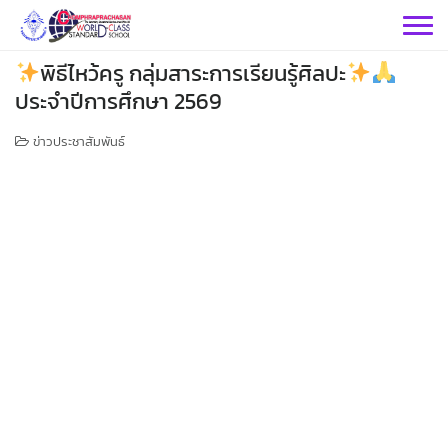
Skip
to
content
พิธีไหว้ครู กลุ่มสาระการเรียนรู้ศิลปะ
ประจำปีการศึกษา 2569
ข่าวประชาสัมพันธ์
กลุ่มบริหารฯ
กลุ่มสาระฯ
กลุ่มบริหารวิชาการ
กลุ่มบริหารทั่วไป
วิทยาศาสตร์
เฟสบุคกลุ่มงานฯ
กลุ่มงาน
คณิตศาสตร์
กลุ่มบริหารงานบุคคล
เว็บไซต์กลุ่มงานฯ
เฟสบุคกลุ่มงานฯ
เฟสบุคกลุ่มสาระฯ
ประชาสัมพันธ์ CPS
คำสั่งโรงเรียน
ต่างประเทศ
เฟสบุคกลุ่มสาระฯ
กลุ่มบริหารงบประมาณ
เว็บไซต์กลุ่มงานฯ
เฟสบุคกลุ่มงานฯ
เว็บไซต์กลุ่มสาระฯ
ITA2569