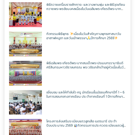
พิธีถวายเครื่องราชสักการะ และวางพานพุ่ม และพิธีจุดเทียน
ถวายพระพรชัยมงคลเนื่องในวันเฉลิมพระเกียรติพระบาท
สมเด็จพระปรเมนทรรามาธิบดีศรีสินทรมหาวชิราลงกรณ
มหิศรภูมิพลราชวรางกูร กิติสิริสมบูรณอดุลยเดช สยามินท
ราธิเบศรราชวโรดม บรมนาถบพิตร พระวชิรเกล้าเจ้าอยู่หัว
(ในหลวงรัชกาลที่ 10)
กิจกรรมพิธีพุทธ
เนื่องในวันสำคัญทางพุทธศาสนาวัน
อาสาฬหบูชา และวันเข้าพรรษา
ปีการศึกษา 2569
พิธีเฉลิมพระเกียรติพระบาทสมเด็จพระปรเมนทรรามาธิบดี
ศรีสินทรมหาวชิราลงกรณ พระวชิรเกล้าเจ้าอยู่หัวเนื่องในวัน
เฉลิพระชนมพรรษา 74 พรรษา
ในวันเฉลิม
พระชนมพรรษา 27 กรกฎาคม พ.ศ.2569
เยี่ยมชม และให้กำลังใจ ครู นักเรียนชั้นมัธยมศึกษาปีที่ 1 – 6
ในการสอบกลางภาคเรียน ประจำภาคเรียนที่ 1 ปีการศึกษา
2569
โครงการส่งเสริมระเบียบแถวลูกเสือ เนตรนารี ประจำ
ปีงบประมาณ 2569
กิจกรรมการประกวดระเบียบแถวผู้
บังคับบัญชาเฉลิมพระเกียรติสมเด็จพระวชิรเกล้าเจ้าอยู่หัว
เนื่องในโอกาสมหามงคลเฉลิมพระชนมพรรษา 74 พรรษา