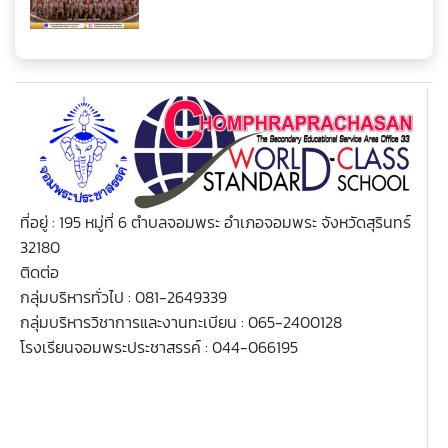
ที่อยู่ : 195 หมู่ที่ 6 ตำบลจอมพระ อำเภอจอมพระ จังหวัดสุรินทร์
32180
ติดต่อ
กลุ่มบริหารทั่วไป : 081-2649339
กลุ่มบริหารวิชาการและงานทะเบียน : 065-2400128
โรงเรียนจอมพระประชาสรรค์ : 044-066195