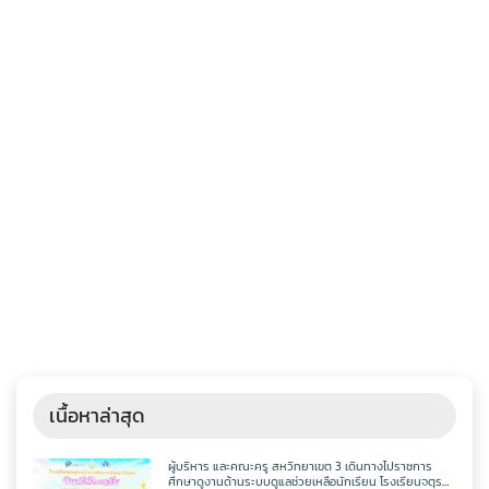
กิจกรรม CPS
ภาษาไทย
เว็บไซต์กลุ่มสาระฯ
เฟสบุคกลุ่มสาระฯ
เว็บไซต์กลุ่มงานฯ
เฟสบุคกลุ่มงานฯ
ตารางเรียน/สอน
ครูพีระพันธ์ เสริมศิริ
ITA2568
ToBeNumberOne
สังคมศึกษาฯ
ตารางเรียน/สอน
เว็บไซต์กลุ่มสาระฯ
เฟสบุคกลุ่มสาระฯ
เว็บไซต์กลุ่มงานฯ
ครูเเชิด ชูตาลัด
วิชาวิทยาการคำนวณ
ITA2567
ศิลปะ
ตารางเรียน/สอน
เว็บไซต์กลุ่มสาระฯ
เฟสบุคกลุ่มสาระฯ
ครูเทพสุดา พรหมสวัสดิ์
วิชาออกแบบฯ
วิชาวิทยาการคำนวณ
ITA2566
การงานอาชีพ
ตารางเรียน/สอน
เว็บไซต์กลุ่มสาระฯ
เฟสบุคกลุ่มสาระฯ
ครูประหยัด สายบุตร
วิชาเพิ่มเติม
วิชาออกแบบฯ
วิชาวิทยาการคำนวณ
แผนผังเว็บไซต์
พลศึกษา
ตารางเรียน/สอน
เว็บไซต์กลุ่มสาระฯ
เฟสบุคกลุ่มสาระฯ
ครูนิตยา บุญเสริม
วิชาเพิ่มเติม
วิชาออกแบบฯ
วิชาวิทยาการคำนวณ
เว็บไซต์เดิม
เทคโนโลยี
ตารางเรียน/สอน
เว็บไซต์กลุ่มสาระฯ
เฟสบุคกลุ่มสาระฯ
ครูกัณฌ์ฏธัจส์ ก้านเหลือง
วิชาเพิ่มเติม
วิชาออกแบบฯ
วิชาวิทยาการคำนวณ
ตารางเรียน1/69
เนื้อหาล่าสุด
ตารางเรียน/สอน
เว็บไซต์กลุ่มสาระฯ
เฟสบุคเทคโนโลยี
ครูมัตติกา สุวงศ์
วิชาเพิ่มเติม
วิชาออกแบบฯ
วิชาวิทยาการคำนวณ
ตารางเรียน ม.1
ผู้บริหาร และคณะครู สหวิทยาเขต 3 เดินทางไปราชการ
ตารางเรียน/สอน
เว็บไซต์เทคโนโลยี
ศึกษาดูงานด้านระบบดูแลช่วยเหลือนักเรียน โรงเรียนจตุร