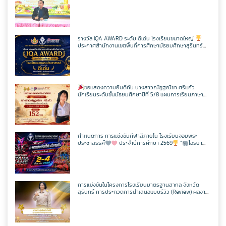
ครูศุภวิชญ์ กมลเลิศ
วิชาเพิ่มเติม
วิชาออกแบบฯ
วิชาวิทยาการคำนวณ
พักตรพิมานรัชดาภิเษก
ตารางเรียน ม.2
วิชาเพิ่มเติม
วิชาออกแบบฯ
วิชาวิทยาการคำนวณ
ตารางเรียน ม.3
รางวัล IQA AWARD ระดับ ดีเด่น โรงเรียนขนาดใหญ่
ประกาศสำนักงานเขตพื้นที่การศึกษามัธยมศึกษาสุรินทร์
เรื่อง ผลการคัดเลือกสถานศึกษาเพื่อรับรางวัล IQA AWARD
วิชาเพิ่มเติม
วิชาออกแบบฯ
ประจำปีการศึกษา 2568
ตารางเรียน ม.4
ขอแสดงความยินดีกับ นางสาวณัฏฐณิชา ศรีแก้ว
วิชาเพิ่มเติม
ตารางเรียน ม.5
นักเรียนระดับชั้นมัธยมศึกษาปีที่ 5/8 แผนการเรียนภาษา
อังกฤษ – ภาษาจีน โรงเรียนจอมพระประชาสรรค์ ที่ผ่านการ
สอบวัดระดับความรู้ภาษาจีน HSK 2
ตารางเรียน ม.6
กำหนดการ การแข่งขันกีฬาสีภายใน โรงเรียนจอมพระ
ประชาสรรค์
ประจำปีการศึกษา 2569
“
ไอรยา
เกมส์ IYARA GAME 2026
การแข่งขันในโครงการโรงเรียนมาตรฐานสากล จังหวัด
สุรินทร์ การประกวดการนำเสนอแบบรีวิว (Review) ผลงาน
นักเรียนจากรายวิชาการศึกษาค้นคว้าด้วยตัวเอง
(Independent Study : IS) ผ่านช่องทางสื่อสังคมออนไลน์
ระดับเขตพื้นที่การศึกษา ประจำปี 2569