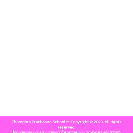
Chomphra Prachasan School :::: Copyright © 2023. All rights
reserved.
โรงเรียนจอมพระประชาสรรค์ อำเภอจอมพระ จังหวัดสุรินทร์ 32180