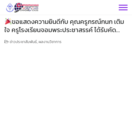
Skip
to
content
ขอแสดงความยินดีกับ คุณครูภรณ์กนก เติม
ใจ ครูโรงเรียนจอมพระประชาสรรค์ ได้รับคัด
เลือกเข้าโครงการทุนอบรมครู ณ ประเทศญี่ปุ่น
ข่าวประชาสัมพันธ์
,
ผลงานวิชาการ
รุ่นที่ 5 โดย Hakuhodo Foundation ระหว่างวัน
ที่ 31 มีนาคม – 23 เมษายน 2569 ณ ศูนย์ Japan
กลุ่มบริหารฯ
Foundation Kansai Center จังหวัดโอซาก้า
กลุ่มสาระฯ
กลุ่มบริหารวิชาการ
กลุ่มบริหารทั่วไป
วิทยาศาสตร์
เฟสบุคกลุ่มงานฯ
กลุ่มงาน
คณิตศาสตร์
กลุ่มบริหารงานบุคคล
เว็บไซต์กลุ่มงานฯ
เฟสบุคกลุ่มงานฯ
เฟสบุคกลุ่มสาระฯ
ประชาสัมพันธ์ CPS
คำสั่งโรงเรียน
ต่างประเทศ
เฟสบุคกลุ่มสาระฯ
กลุ่มบริหารงบประมาณ
เว็บไซต์กลุ่มงานฯ
เฟสบุคกลุ่มงานฯ
เว็บไซต์กลุ่มสาระฯ
ITA2569