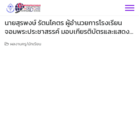
Skip
to
content
นายสุรพงษ์ รัตนโคตร ผู้อำนวยการโรงเรียน
จอมพระประชาสรรค์ มอบเกียรติบัตรและแสดง
ความยินดีกับคณะครู และนักเรียน ที่ได้รับรางวัล
ผลงานครู/นักเรียน
กลุ่มบริหารฯ
กลุ่มสาระฯ
กลุ่มบริหารวิชาการ
กลุ่มบริหารทั่วไป
วิทยาศาสตร์
เฟสบุคกลุ่มงานฯ
กลุ่มงาน
คณิตศาสตร์
กลุ่มบริหารงานบุคคล
เว็บไซต์กลุ่มงานฯ
เฟสบุคกลุ่มงานฯ
เฟสบุคกลุ่มสาระฯ
ประชาสัมพันธ์ CPS
คำสั่งโรงเรียน
ต่างประเทศ
เฟสบุคกลุ่มสาระฯ
กลุ่มบริหารงบประมาณ
เว็บไซต์กลุ่มงานฯ
เฟสบุคกลุ่มงานฯ
เว็บไซต์กลุ่มสาระฯ
ITA2569