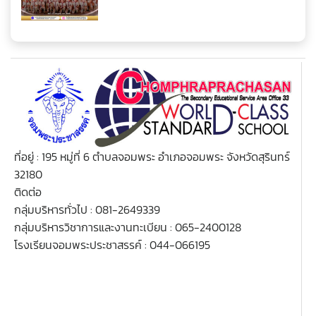
ที่อยู่ : 195 หมู่ที่ 6 ตำบลจอมพระ อำเภอจอมพระ จังหวัดสุรินทร์
32180
ติดต่อ
กลุ่มบริหารทั่วไป : 081-2649339
กลุ่มบริหารวิชาการและงานทะเบียน : 065-2400128
โรงเรียนจอมพระประชาสรรค์ : 044-066195