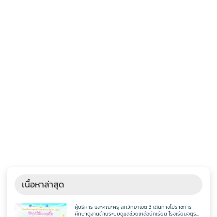
กิจกรรม CPS
ภาษาไทย
เว็บไซต์กลุ่มสาระฯ
เฟสบุคกลุ่มสาระฯ
เว็บไซต์กลุ่มงานฯ
เฟสบุคกลุ่มงานฯ
ตารางเรียน/สอน
ครูพีระพันธ์ เสริมศิริ
ITA2568
ToBeNumberOne
สังคมศึกษาฯ
ตารางเรียน/สอน
เว็บไซต์กลุ่มสาระฯ
เฟสบุคกลุ่มสาระฯ
เว็บไซต์กลุ่มงานฯ
ครูเเชิด ชูตาลัด
วิชาวิทยาการคำนวณ
ITA2567
ศิลปะ
ตารางเรียน/สอน
เว็บไซต์กลุ่มสาระฯ
เฟสบุคกลุ่มสาระฯ
ครูเทพสุดา พรหมสวัสดิ์
วิชาออกแบบฯ
วิชาวิทยาการคำนวณ
ITA2566
การงานอาชีพ
ตารางเรียน/สอน
เว็บไซต์กลุ่มสาระฯ
เฟสบุคกลุ่มสาระฯ
ครูประหยัด สายบุตร
วิชาเพิ่มเติม
วิชาออกแบบฯ
วิชาวิทยาการคำนวณ
แผนผังเว็บไซต์
พลศึกษา
ตารางเรียน/สอน
เว็บไซต์กลุ่มสาระฯ
เฟสบุคกลุ่มสาระฯ
ครูนิตยา บุญเสริม
วิชาเพิ่มเติม
วิชาออกแบบฯ
วิชาวิทยาการคำนวณ
เว็บไซต์เดิม
เทคโนโลยี
ตารางเรียน/สอน
เว็บไซต์กลุ่มสาระฯ
เฟสบุคกลุ่มสาระฯ
ครูกัณฌ์ฏธัจส์ ก้านเหลือง
วิชาเพิ่มเติม
วิชาออกแบบฯ
วิชาวิทยาการคำนวณ
ตารางเรียน1/69
เนื้อหาล่าสุด
ตารางเรียน/สอน
เว็บไซต์กลุ่มสาระฯ
เฟสบุคเทคโนโลยี
ครูมัตติกา สุวงศ์
วิชาเพิ่มเติม
วิชาออกแบบฯ
วิชาวิทยาการคำนวณ
ตารางเรียน ม.1
ผู้บริหาร และคณะครู สหวิทยาเขต 3 เดินทางไปราชการ
ตารางเรียน/สอน
เว็บไซต์เทคโนโลยี
ศึกษาดูงานด้านระบบดูแลช่วยเหลือนักเรียน โรงเรียนจตุร