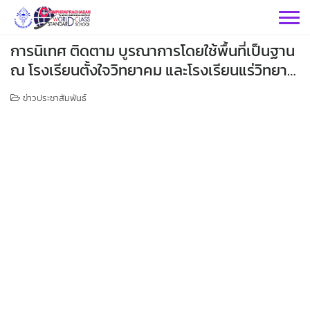
Skip
to
content
การนิเทศ ติดตาม บูรณาการโดยใช้พื้นที่เป็นฐาน
ณ โรงเรียนตั้งใจวิทยาคม และโรงเรียนแร่วิทยา
สพม.สุรินทร์
ข่าวประชาสัมพันธ์
กลุ่มบริหารฯ
กลุ่มสาระฯ
กลุ่มบริหารวิชาการ
กลุ่มบริหารทั่วไป
วิทยาศาสตร์
เฟสบุคกลุ่มงานฯ
กลุ่มงาน
คณิตศาสตร์
กลุ่มบริหารงานบุคคล
เว็บไซต์กลุ่มงานฯ
เฟสบุคกลุ่มงานฯ
เฟสบุคกลุ่มสาระฯ
ประชาสัมพันธ์ CPS
คำสั่งโรงเรียน
ต่างประเทศ
เฟสบุคกลุ่มสาระฯ
กลุ่มบริหารงบประมาณ
เว็บไซต์กลุ่มงานฯ
เฟสบุคกลุ่มงานฯ
เว็บไซต์กลุ่มสาระฯ
ITA2569