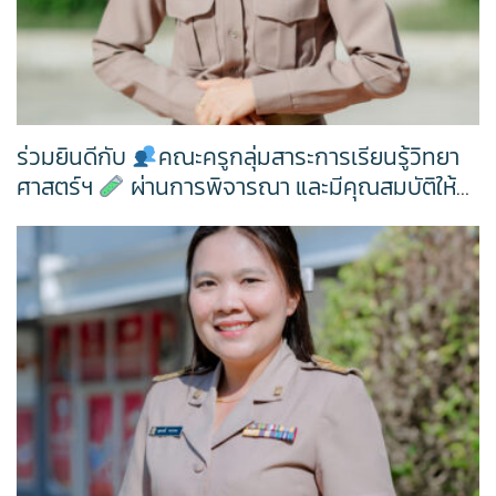
กิจกรรม CPS
ภาษาไทย
เฟสบุคกลุ่มสาระฯ
เว็บไซต์กลุ่มสาระฯ
ตารางเรียน/สอน
เว็บไซต์กลุ่มงานฯ
เฟสบุคกลุ่มงานฯ
ครูพีระพันธ์ เสริมศิริ
ITA2568
ToBeNumberOne
สังคมศึกษาฯ
เว็บไซต์กลุ่มสาระฯ
เฟสบุคกลุ่มสาระฯ
ตารางเรียน/สอน
วิชาวิทยาการคำนวณ
เว็บไซต์กลุ่มงานฯ
ครูเเชิด ชูตาลัด
ITA2567
ศิลปะ
ตารางเรียน/สอน
เว็บไซต์กลุ่มสาระฯ
เฟสบุคกลุ่มสาระฯ
ร่วมยินดีกับ
คณะครูกลุ่มสาระการเรียนรู้วิทยา
วิชาออกแบบฯ
วิชาวิทยาการคำนวณ
ครูเทพสุดา พรหมสวัสดิ์
ศาสตร์ฯ
ผ่านการพิจารณา และมีคุณสมบัติให้
ITA2566
การงานอาชีพ
ตารางเรียน/สอน
เว็บไซต์กลุ่มสาระฯ
เฟสบุคกลุ่มสาระฯ
เป็นผู้สอนดี ระดับ Smart Teache
วิชาเพิ่มเติม
วิชาออกแบบฯ
วิชาวิทยาการคำนวณ
ครูประหยัด สายบุตร
แผนผังเว็บไซต์
พลศึกษา
เฟสบุคกลุ่มสาระฯ
ตารางเรียน/สอน
เว็บไซต์กลุ่มสาระฯ
วิชาเพิ่มเติม
วิชาออกแบบฯ
วิชาวิทยาการคำนวณ
ครูนิตยา บุญเสริม
เว็บไซต์เดิม
เทคโนโลยี
เว็บไซต์กลุ่มสาระฯ
เฟสบุคกลุ่มสาระฯ
ตารางเรียน/สอน
วิชาเพิ่มเติม
วิชาออกแบบฯ
วิชาวิทยาการคำนวณ
ครูกัณฌ์ฏธัจส์ ก้านเหลือง
ตารางเรียน1/69
เฟสบุคเทคโนโลยี
ตารางเรียน/สอน
เว็บไซต์กลุ่มสาระฯ
วิชาเพิ่มเติม
วิชาออกแบบฯ
วิชาวิทยาการคำนวณ
ตารางเรียน ม.1
ครูมัตติกา สุวงศ์
เว็บไซต์เทคโนโลยี
ตารางเรียน/สอน
วิชาเพิ่มเติม
วิชาออกแบบฯ
ตารางเรียน ม.2