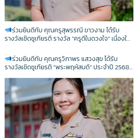
วิชาวิทยาการคำนวณ
ครูศุภวิชญ์ กมลเลิศ
ตารางเรียน ม.3
วิชาเพิ่มเติม
วิชาออกแบบฯ
วิชาวิทยาการคำนวณ
ร่วมยินดีกับ คุณครูสุพรรณี ขาวงาม ได้รับ
ตารางเรียน ม.4
วิชาเพิ่มเติม
วิชาออกแบบฯ
รางวัลเชิดชูเกียรติ รางวัล “ครูดีในดวงใจ” เนื่องใน
ตารางเรียน ม.5
งานวันครู ครั้งที่ 70 ประจำปี 2569 “พระผู้ทรงเป็น
วิชาเพิ่มเติม
แม่และครูแห่งแผ่นดิน”
ร่วมยินดีกับ คุณครูวิภาพร แสวงสุข ได้รับ
ตารางเรียน ม.6
รางวัลเชิดชูเกียรติ “พระพฤหัสบดี” ประจำปี 2568
ด้านสุขภาพ