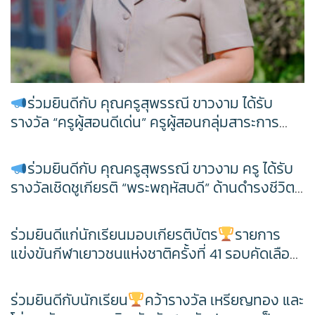
ร่วมยินดีกับ คุณครูสุพรรณี ขาวงาม ได้รับ
รางวัล “ครูผู้สอนดีเด่น” ครูผู้สอนกลุ่มสาระการ
เรียนรู้ภาษาไทยดีเด่น ประจำปี 2568 “
ร่วมยินดีกับ คุณครูสุพรรณี ขาวงาม ครู ได้รับ
รางวัลเชิดชูเกียรติ “พระพฤหัสบดี” ด้านดำรงชีวิต
ตามหลักปรัชญาของเศรษฐกิจพอเพียง
ร่วมยินดีแก่นักเรียนมอบเกียรติบัตร
รายการ
แข่งขันกีฬาเยาวชนแห่งชาติครั้งที่ 41 รอบคัดเลือก
ตัวแทนภาค 3 “หนองหารเกมส์”
ร่วมยินดีกับนักเรียน
คว้ารางวัล เหรียญทอง และ