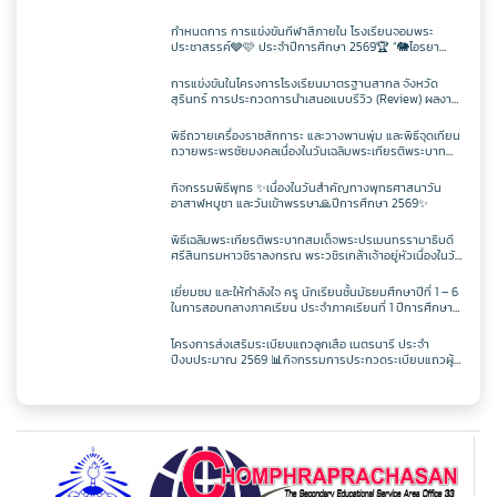
อังกฤษ – ภาษาจีน โรงเรียนจอมพระประชาสรรค์ ที่ผ่านการ
สอบวัดระดับความรู้ภาษาจีน HSK 2
กำหนดการ การแข่งขันกีฬาสีภายใน โรงเรียนจอมพระ
ประชาสรรค์🩶🩷 ประจำปีการศึกษา 2569🏆 “🐘ไอรยา
เกมส์ IYARA GAME 2026⚽️🥊
การแข่งขันในโครงการโรงเรียนมาตรฐานสากล จังหวัด
สุรินทร์ การประกวดการนำเสนอแบบรีวิว (Review) ผลงาน
นักเรียนจากรายวิชาการศึกษาค้นคว้าด้วยตัวเอง
(Independent Study : IS) ผ่านช่องทางสื่อสังคมออนไลน์
พิธีถวายเครื่องราชสักการะ และวางพานพุ่ม และพิธีจุดเทียน
ระดับเขตพื้นที่การศึกษา ประจำปี 2569
ถวายพระพรชัยมงคลเนื่องในวันเฉลิมพระเกียรติพระบาท
สมเด็จพระปรเมนทรรามาธิบดีศรีสินทรมหาวชิราลงกรณ
มหิศรภูมิพลราชวรางกูร กิติสิริสมบูรณอดุลยเดช สยามินท
กิจกรรมพิธีพุทธ ✨เนื่องในวันสำคัญทางพุทธศาสนาวัน
ราธิเบศรราชวโรดม บรมนาถบพิตร พระวชิรเกล้าเจ้าอยู่หัว
อาสาฬหบูชา และวันเข้าพรรษา🙏ปีการศึกษา 2569✨
(ในหลวงรัชกาลที่ 10)
พิธีเฉลิมพระเกียรติพระบาทสมเด็จพระปรเมนทรรามาธิบดี
ศรีสินทรมหาวชิราลงกรณ พระวชิรเกล้าเจ้าอยู่หัวเนื่องในวัน
เฉลิพระชนมพรรษา 74 พรรษา 🙏 ในวันเฉลิม
พระชนมพรรษา 27 กรกฎาคม พ.ศ.2569✨
เยี่ยมชม และให้กำลังใจ ครู นักเรียนชั้นมัธยมศึกษาปีที่ 1 – 6
ในการสอบกลางภาคเรียน ประจำภาคเรียนที่ 1 ปีการศึกษา
2569
โครงการส่งเสริมระเบียบแถวลูกเสือ เนตรนารี ประจำ
ปีงบประมาณ 2569 📊กิจกรรมการประกวดระเบียบแถวผู้
บังคับบัญชาเฉลิมพระเกียรติสมเด็จพระวชิรเกล้าเจ้าอยู่หัว
เนื่องในโอกาสมหามงคลเฉลิมพระชนมพรรษา 74 พรรษา